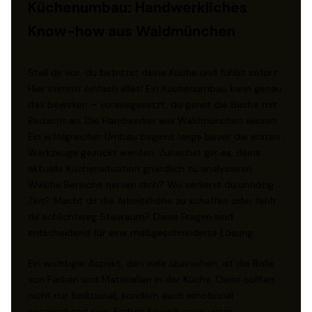
Küchenumbau: Handwerkliches
Know-how aus Waldmünchen
Stell dir vor, du betrittst deine Küche und fühlst sofort:
Hier stimmt einfach alles! Ein Küchenumbau kann genau
das bewirken – vorausgesetzt, du gehst die Sache mit
Bedacht an. Die Handwerker aus Waldmünchen wissen:
Ein erfolgreicher Umbau beginnt lange bevor die ersten
Werkzeuge gezückt werden. Zunächst gilt es, deine
aktuelle Küchensituation gründlich zu analysieren.
Welche Bereiche nerven dich? Wo verlierst du unnötig
Zeit? Macht dir die Arbeitshöhe zu schaffen oder fehlt
dir schlichtweg Stauraum? Diese Fragen sind
entscheidend für eine maßgeschneiderte Lösung.
Ein wichtiger Aspekt, den viele übersehen, ist die Rolle
von Farben und Materialien in der Küche. Diese sollten
nicht nur funktional, sondern auch emotional
ansprechend sein. Farben beeinflussen unser