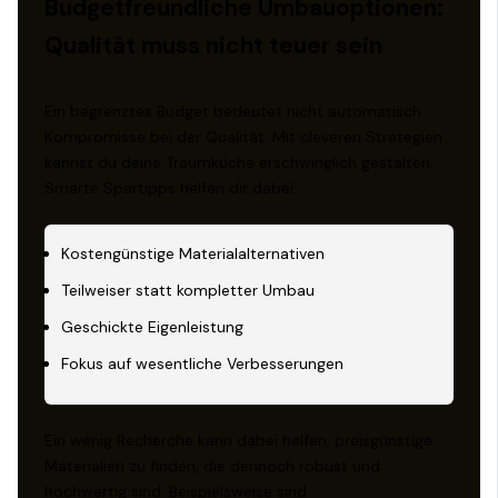
Budgetfreundliche Umbauoptionen:
Qualität muss nicht teuer sein
Ein begrenztes Budget bedeutet nicht automatisch
Kompromisse bei der Qualität. Mit cleveren Strategien
kannst du deine Traumküche erschwinglich gestalten.
Smarte Spartipps helfen dir dabei:
Kostengünstige Materialalternativen
Teilweiser statt kompletter Umbau
Geschickte Eigenleistung
Fokus auf wesentliche Verbesserungen
Ein wenig Recherche kann dabei helfen, preisgünstige
Materialien zu finden, die dennoch robust und
hochwertig sind. Beispielsweise sind