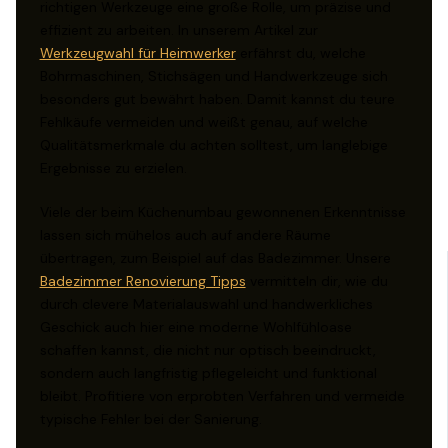
richtigen Werkzeuge eine große Rolle, um präzise und
effizient zu arbeiten. In unserem Artikel zur
Werkzeugwahl für Heimwerker
erfährst du, welche
Bohrmaschinen, Stichsägen und Handwerkzeuge sich
besonders gut bewährt haben. Damit kannst du teure
Fehlkäufe vermeiden und weißt genau, auf welche
Qualitätsmerkmale du achten solltest, um langlebige
Ergebnisse zu erzielen.
Viele der beim Küchenumbau gewonnenen Erkenntnisse
lassen sich mühelos auch auf andere Räume
übertragen, zum Beispiel auf das Badezimmer. Unsere
Badezimmer Renovierung Tipps
vermitteln dir, wie du
durch clevere Materialauswahl und handwerkliches
Geschick auch hier eine moderne Wohlfühloase
schaffen kannst, die nicht nur optisch beeindruckt,
sondern auch langfristig pflegeleicht und funktional
bleibt. Profitiere von erprobten Verfahren und vermeide
typische Fehler bei der Sanierung.