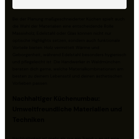
Bei der Planung maßgeschneiderter Küchen spielt auch
die Wahl der Materialien eine entscheidende Rolle.
Massivholz, Edelstahl oder Glas können nicht nur
optische Highlights setzen, sondern auch funktionale
Vorteile bieten. Holz vermittelt Wärme und
Geborgenheit, während Edelstahl besonders hygienisch
und pflegeleicht ist. Die Handwerker in Waldmünchen
beraten dich gerne, welche Materialkombinationen am
besten zu deinem Lebensstil und deinen ästhetischen
Vorlieben passen.
Nachhaltiger Küchenumbau:
Umweltfreundliche Materialien und
Techniken
Nachhaltigkeit ist mehr als nur ein Trend – es ist eine