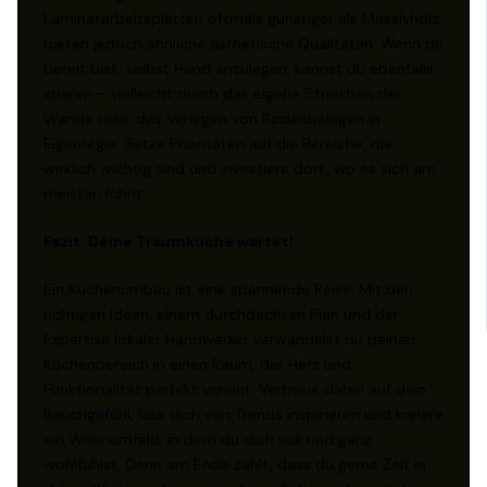
Laminatarbeitsplatten oftmals günstiger als Massivholz,
bieten jedoch ähnliche ästhetische Qualitäten. Wenn du
bereit bist, selbst Hand anzulegen, kannst du ebenfalls
sparen – vielleicht durch das eigene Streichen der
Wände oder das Verlegen von Bodenbelägen in
Eigenregie. Setze Prioritäten auf die Bereiche, die
wirklich wichtig sind und investiere dort, wo es sich am
meisten lohnt.
Fazit: Deine Traumküche wartet!
Ein Küchenumbau ist eine spannende Reise. Mit den
richtigen Ideen, einem durchdachten Plan und der
Expertise lokaler Handwerker verwandelst du deinen
Küchenbereich in einen Raum, der Herz und
Funktionalität perfekt vereint. Vertraue dabei auf dein
Bauchgefühl, lass dich von Trends inspirieren und kreiere
ein Wohnumfeld, in dem du dich voll und ganz
wohlfühlst. Denn am Ende zählt, dass du gerne Zeit in