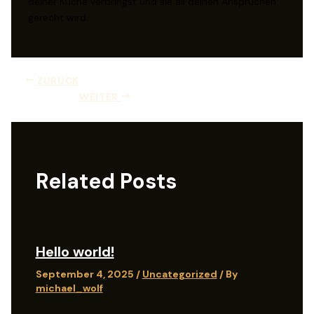
deiner Küche verbringst und sie all deinen Ansprüchen
gerecht wird.
ZURÜCK
WEITER
Related Posts
Hello world!
September 4, 2025
/
Uncategorized
/ By
michael_wolf