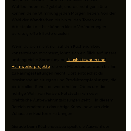
Wohlbefinden maßgeblich, und die richtigen Töne
können deine Stimmung jeden Morgen heben. Von der
Wahl der Wandfarben bis hin zu den Tönen der
Arbeitsplatte – hier können kleine Veränderungen
bereits große Effekte erzielen.
Wenn du dich nicht nur auf den Küchenumbau
konzentrieren möchtest, lohnt sich ein Blick auf unsere
umfangreiche Sammlung an
Haushaltswaren und
Heimwerkerprojekte
, die von Möbelrestauration bis hin
zu Raumgestaltungen reicht. Dort entdeckst du
praxisnahe Anleitungen und Produktempfehlungen, die
dir bei allen Schritten weiterhelfen. Ob es um die
richtige Wahl von Farben, Putztechniken oder
praktische Aufbewahrungslösungen geht – in diesem
Bereich erhältst du das nötige Know-how, um dein
Zuhause in Bestform zu bringen.
Gerade beim Küchenausbau spielt die Auswahl der