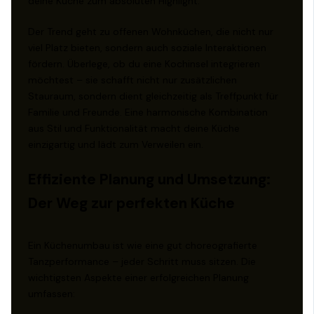
deine Küche zum absoluten Highlight.
Der Trend geht zu offenen Wohnküchen, die nicht nur
viel Platz bieten, sondern auch soziale Interaktionen
fördern. Überlege, ob du eine Kochinsel integrieren
möchtest – sie schafft nicht nur zusätzlichen
Stauraum, sondern dient gleichzeitig als Treffpunkt für
Familie und Freunde. Eine harmonische Kombination
aus Stil und Funktionalität macht deine Küche
einzigartig und lädt zum Verweilen ein.
Effiziente Planung und Umsetzung:
Der Weg zur perfekten Küche
Ein Küchenumbau ist wie eine gut choreografierte
Tanzperformance – jeder Schritt muss sitzen. Die
wichtigsten Aspekte einer erfolgreichen Planung
umfassen: