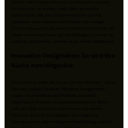
Geräte, den Energieverbrauch zu minimieren und die
Stromkosten zu senken. Denk dabei an smarte
Kühlschränke, die den Energieverbrauch optimal
regulieren, oder Induktionskochfelder, die weniger
Strom verbrauchen als herkömmliche Elektroherde. Mit
einem bewussten Fokus auf Nachhaltigkeit schonst du
nicht nur die Umwelt, sondern auch deinen Geldbeutel.
Innovative Designideen: So wird Ihre
Küche zum Hingucker
Eine Küche ist mehr als nur ein Ort zum Kochen – sie ist
das Herz deines Zuhauses. Moderne Designtrends
zeigen: Funktionalität und Ästhetik sind keine
Gegensätze. Probiere mutige Kombinationen: Beton
trifft auf Glas, schlichte Linien treffen auf warme
Holztöne. Smarte Technologien wie integrierte
Soundsysteme oder intelligente Beleuchtung machen