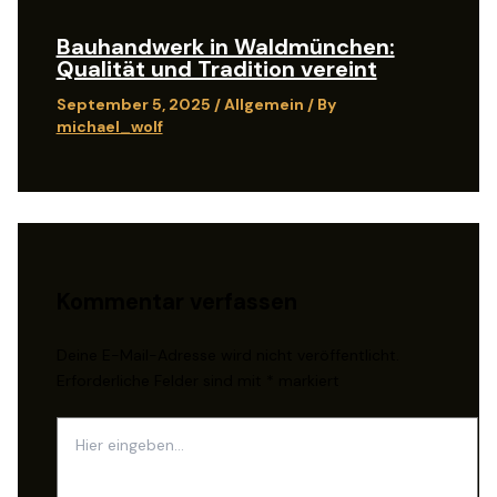
Bauhandwerk in Waldmünchen:
Qualität und Tradition vereint
September 5, 2025
/
Allgemein
/ By
michael_wolf
Kommentar verfassen
Deine E-Mail-Adresse wird nicht veröffentlicht.
Erforderliche Felder sind mit
*
markiert
Hier
eingeben…