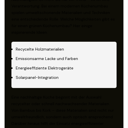
Verantwortung. Bei einem modernen Küchenumbau
spielen umweltschonende Materialien und Techniken
eine entscheidende Rolle. Welche Möglichkeiten gibt es
für einen grünen Küchenumbau? Hier einige
inspirierende Ideen:
Recycelte Holzmaterialien
Emissionsarme Lacke und Farben
Energieeffiziente Elektrogeräte
Solarpanel-Integration
Eine nachhaltige Küche beginnt mit der Auswahl
recycelter oder schnell nachwachsender Materialien.
Von Bambus bis Kork – diese Materialien sind nicht nur
umweltfreundlich, sondern auch optisch ansprechend.
Darüber hinaus hilft der Einsatz energieeffizienter