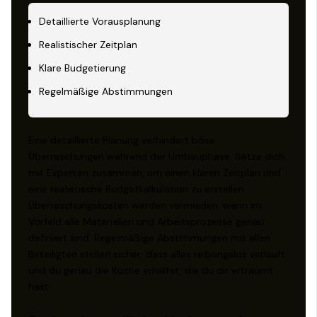
Detaillierte Vorausplanung
Realistischer Zeitplan
Klare Budgetierung
Regelmäßige Abstimmungen
Eine detaillierte Planung verhindert böse
Überraschungen während der Umbauphase. Setze dich
mit Experten zusammen, um einen klaren Zeitplan und
eine realistische Budgetkalkulation zu erstellen.
Überraschungskosten werden vermieden, wenn im
Vorfeld alle Materialien und Arbeitsprozesse genau
definiert sind. Regelmäßige Abstimmungen mit allen
Beteiligten stellen sicher, dass alles reibungslos verläuft
und du genau die Küche erhältst, die du dir erträumt
hast.