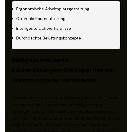
Ergonomische Arbeitsplatzgestaltung
Optimale Raumaufteilung
Intelligente Lichtverhältnisse
Durchdachte Belüftungskonzepte
Maßgeschneiderte
Küchenlösungen: Die Expertise der
Waldmünchener Handwerker
Was macht eine wirklich großartige Küche aus? Genau
– sie ist auf dich zugeschnitten! Maßgefertigte
Lösungen sind der Schlüssel zu einem Küchenbereich,
der nicht nur funktional, sondern auch ein Unikat ist. Die
Waldmünchener Handwerker verstehen ihre Kunst:
Jeder Zentimeter wird genutzt, jede Ecke durchdacht.