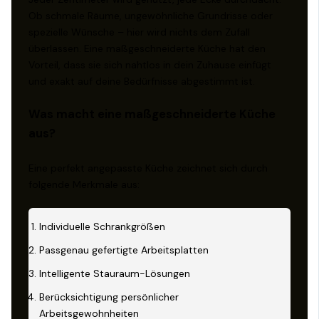
Ob schmale Räume, ungewöhnliche Grundrisse oder
spezielle Wünsche – hier wird nichts dem Zufall
überlassen. Eine maßgeschneiderte Küche hat den
Vorteil, dass sie sich nahtlos in dein Zuhause einfügt
und exakt auf deine Bedürfnisse abgestimmt ist.
Was macht eine maßgeschneiderte Küche
aus?
Eine perfekt angepasste Küche zeichnet sich durch
folgende Merkmale aus:
Individuelle Schrankgrößen
Passgenau gefertigte Arbeitsplatten
Intelligente Stauraum-Lösungen
Berücksichtigung persönlicher
Arbeitsgewohnheiten