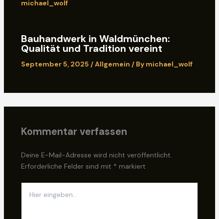
michael_wolf
Bauhandwerk in Waldmünchen:
Qualität und Tradition vereint
September 5, 2025
/
Allgemein
/ By
michael_wolf
Kommentar verfassen
Deine E-Mail-Adresse wird nicht veröffentlicht.
Erforderliche Felder sind mit
*
markiert
Hier
eingeben…