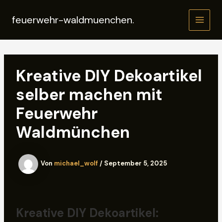
Zum
Inhalt
feuerwehr-waldmuenchen.
MAIN
springen
MEN
Kreative DIY Dekoartikel
selber machen mit
Feuerwehr
Waldmünchen
Von
michael_wolf
/
September 5, 2025
Kreative DIY Dekoartikel: