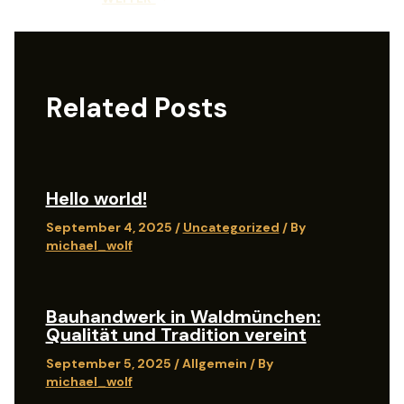
Related Posts
Hello world!
September 4, 2025
/
Uncategorized
/ By
michael_wolf
Bauhandwerk in Waldmünchen:
Qualität und Tradition vereint
September 5, 2025
/
Allgemein
/ By
michael_wolf