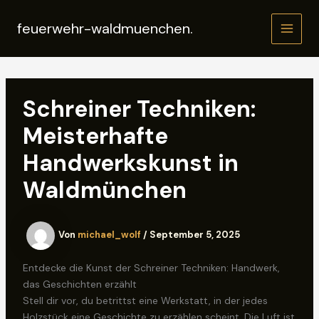
Zum
Inhalt
feuerwehr-waldmuenchen.
MAIN
springen
MEN
Schreiner Techniken:
Meisterhafte
Handwerkskunst in
Waldmünchen
Von
michael_wolf
/
September 5, 2025
Entdecke die Kunst der Schreiner Techniken: Handwerk,
das Geschichten erzählt
Stell dir vor, du betrittst eine Werkstatt, in der jedes
Holzstück eine Geschichte zu erzählen scheint. Die Luft ist