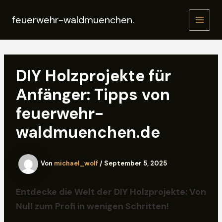
Zum
Inhalt
feuerwehr-waldmuenchen.
MAIN
springen
MEN
DIY Holzprojekte für
Anfänger: Tipps von
feuerwehr-
waldmuenchen.de
Von
michael_wolf
/
September 5, 2025
Entdecke die Welt der DIY Holzprojekte: Von
Null zum Profi in wenigen Schritten!