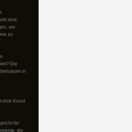
e
elt sind.
gen, um
ume zu
en
piel? Die
 behutsam in
n
t eine Kunst
richt für
emente, die