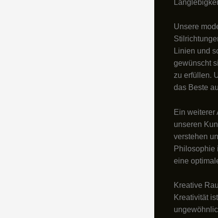
Langlebigkei
Unsere mode
Stilrichtung
Linien und s
gewünscht s
zu erfüllen.
das Beste a
Ein weiterer
unseren Kund
verstehen un
Philosophie 
eine optimal
Kreative Ra
Kreativität 
ungewöhnlic