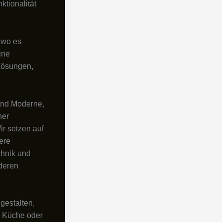
ktionalität
 wo es
ine
-Lösungen,
und Moderne,
ner
ir setzen auf
ere
chnik und
nderen
gestalten,
r Küche oder