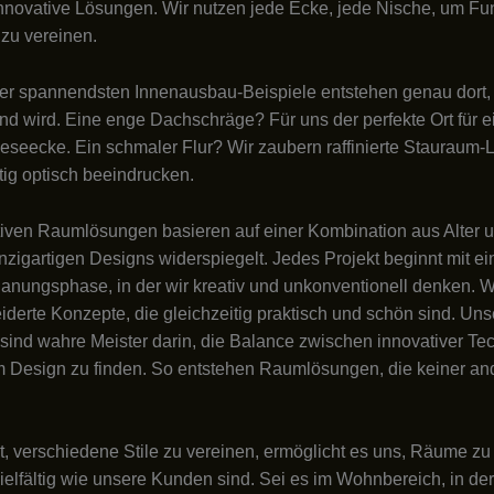
nnovative Lösungen. Wir nutzen jede Ecke, jede Nische, um Fun
 zu vereinen.
er spannendsten Innenausbau-Beispiele entstehen genau dort,
nd wird. Eine enge Dachschräge? Für uns der perfekte Ort für e
eseecke. Ein schmaler Flur? Wir zaubern raffinierte Stauraum
itig optisch beeindrucken.
iven Raumlösungen basieren auf einer Kombination aus Alter 
inzigartigen Designs widerspiegelt. Jedes Projekt beginnt mit ei
lanungsphase, in der wir kreativ und unkonventionell denken. W
erte Konzepte, die gleichzeitig praktisch und schön sind. Uns
ind wahre Meister darin, die Balance zwischen innovativer Te
em Design zu finden. So entstehen Raumlösungen, die keiner a
t, verschiedene Stile zu vereinen, ermöglicht es uns, Räume zu 
ielfältig wie unsere Kunden sind. Sei es im Wohnbereich, in de