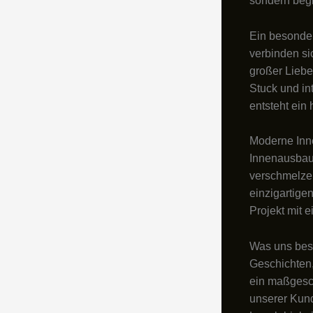
sondern begl
Ein besonde
verbinden si
großer Liebe
Stuck und in
entsteht ein
Moderne Inn
Innenausbau 
verschmelzen
einzigartige
Projekt mit 
Was uns bes
Geschichten,
ein maßgesch
unserer Kund