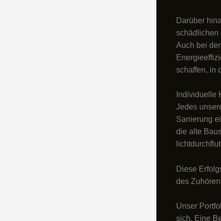
Darüber hina
schädlichen 
Auch bei der
Energieeffiz
schaffen, in 
Individuell
Jedes unsere
Sanierung ei
die alte Bau
lichtdurchflu
Diese Erfolg
des Zuhören
Unser Portfo
sich. Eine B