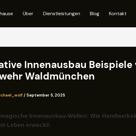
hause
Über
Dienstleistungen
Blog
Kontakt
ative Innenausbau Beispiele
rwehr Waldmünchen
ichael_wolf
/
September 5, 2025
 magische Innenausbau-Welten: Wie Handwerks
m Leben erweckt!