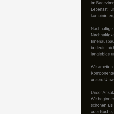
im Badezimm
Lebensstil u
kombinieren,
Nachhaltige 
Nachhaltigke
Innenausbau-
bedeutet nic
langlebige u
Wir arbeiten
Komponenten.
unsere Umwe
Unser Ansatz
Wir beginnen
schonen als 
oder Buche, 