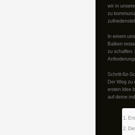
wir in unser
zu kommunizi
zufriedenste
In einem uns
Balken resta
zu schaffen.
Anforderunge
Schritt-für-S
Der Weg zu d
ersten Idee 
auf deine in
Er
De