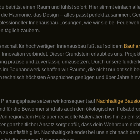
, du betrittst einen Raum und fühlst sofort: Hier stimmt einfach all
die Harmonie, das Design – alles passt perfekt zusammen. Gen
ofessioneller Innenausbau-Lösungen, wie wir sie bei Feuerweh
 täglich zaubern.
nschaft für hochwertigen Innenausbau fußt auf solidem
Bauha
d Innovation verbindet. Dieser Grundstein erlaubt es uns, Projek
g präzise und zuverlässig umzusetzen. Durch unsere fundiert
 im Bauhandwerk schaffen wir Räume, die nicht nur optisch be
h technisch höchsten Ansprüchen genügen und über Jahre hin
r Planungsphase setzen wir konsequent auf
Nachhaltige Bausto
nd für die Bewohner sind als auch den ökologischen Fußabdru
Von regionalem Holz über recycelte Materialien bis hin zu emi
er ganzheitlicher Ansatz sorgt dafür, dass dein Wohnraum nicht
 zukunftsfähig ist. Nachhaltigkeit endet bei uns nicht nach dem