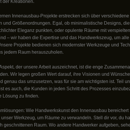
t der Kreationen.
rnen Innenausbau-Projekte erstrecken sich über verschiedene
en und Größenordnungen. Egal, ob minimalistische Designs, die 
chlichter Eleganz punkten, oder opulente Räume mit verspielten
ind – wir haben die Expertise und das Handwerkszeug, um all
 Unsere Projekte bedienen sich modernster Werkzeuge und Tec
us jedem Raum herauszuholen.
 Aspekt, der unsere Arbeit auszeichnet, ist die enge Zusammenar
en. Wir legen großen Wert darauf, ihre Visionen und Wünsche
d genau das umzusetzen, was für sie am wichtigsten ist. Teil u
ist es auch, die Kunden in jeden Schritt des Prozesses einzub
e Lösung zu finden.
umlösungen: Wie Handwerkskunst den Innenausbau bereichert
ist unser Werkzeug, um Räume zu verwandeln. Stell dir vor, du h
h geschnittenen Raum. Wo andere Handwerker aufgeben, sehe