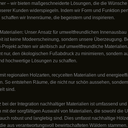
er – wir bieten maßgeschneiderte Lösungen, die die Wünsche
nserer Kunden widerspiegeln. Indem wir Form und Funktion per
 schaffen wir Innenräume, die begeistern und inspirieren.
Materialien: Unser Ansatz für umweltfreundlichen Innenausbau
it ist keine Modeerscheinung, sondern unsere Überzeugung. B
Projekt achten wir akribisch auf umweltfreundliche Materialien
ht nur, den ökologischen Fußabdruck zu minimieren, sondern a
nd hochwertige Lösungen zu schaffen.
 mit regionalen Holzarten, recycelten Materialien und energieeff
 So entstehen Räume, die nicht nur schön aussehen, sondern 
lt sind.
 bei der Integration nachhaltiger Materialien ist umfassend und
 mit der sorgfältigen Auswahl von Materialien, die sowohl die 
auch robust und langlebig sind. Dies umfasst nachhaltige Hölz
die aus verantwortungsvoll bewirtschafteten Wäldern stammen.