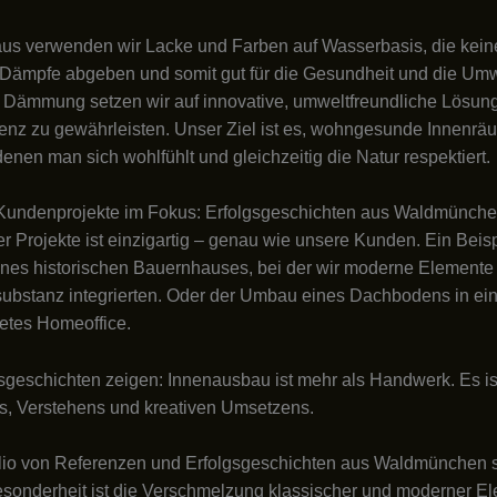
us verwenden wir Lacke und Farben auf Wasserbasis, die kein
Dämpfe abgeben und somit gut für die Gesundheit und die Umw
 Dämmung setzen wir auf innovative, umweltfreundliche Lösun
ienz zu gewährleisten. Unser Ziel ist es, wohngesunde Innenrä
denen man sich wohlfühlt und gleichzeitig die Natur respektiert.
e Kundenprojekte im Fokus: Erfolgsgeschichten aus Waldmünch
r Projekte ist einzigartig – genau wie unsere Kunden. Ein Beis
nes historischen Bauernhauses, bei der wir moderne Elemente
substanz integrierten. Oder der Umbau eines Dachbodens in ei
tetes Homeoffice.
sgeschichten zeigen: Innenausbau ist mehr als Handwerk. Es is
s, Verstehens und kreativen Umsetzens.
lio von Referenzen und Erfolgsgeschichten aus Waldmünchen sp
esonderheit ist die Verschmelzung klassischer und moderner El