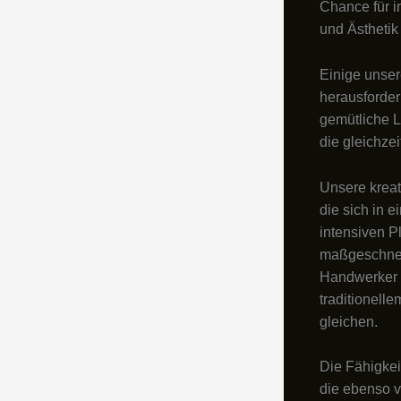
Chance für i
und Ästhetik
Einige unser
herausforder
gemütliche L
die gleichze
Unsere kreat
die sich in e
intensiven P
maßgeschneid
Handwerker s
traditionell
gleichen.
Die Fähigkei
die ebenso v