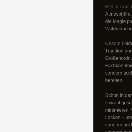
Stell dir vor
Atmosphäre, 
die Magie pr
Waldmünchen
Unsere Leide
Tradition un
Größenordnun
Fachkenntnis
sondern auc
bereiten.
Schon in de
sowohl gesu
minimieren. 
Lacken – uns
sondern auch