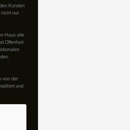
t den Kunden
nicht nur
en Haus alte
d Offenheit
nktionalen
udes.
h von der
ailliert und