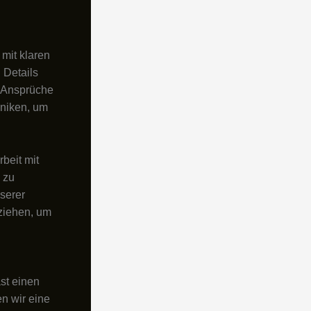
mit klaren
 Details
e Ansprüche
hniken, um
beit mit
 zu
nserer
eziehen, um
ast einen
n wir eine