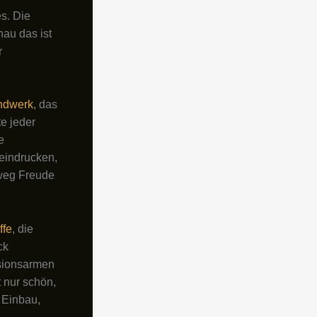
es. Die
au das ist
r
ndwerk
, das
te jeder
e
eindrucken,
weg Freude
ffe
, die
ck
ssionsarmen
 nur schön,
 Einbau,