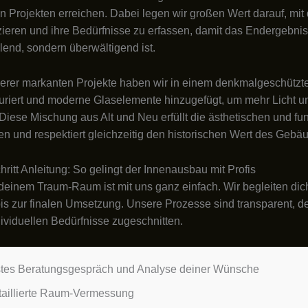
en Projekten erreichen. Dabei legen wir großen Wert darauf, mi
eren und ihre Bedürfnisse zu erfassen, damit das Endergebnis 
llend, sondern überwältigend ist.
erer markanten Projekte haben wir in einem denkmalgeschützt
uriert und moderne Glaselemente hinzugefügt, um mehr Licht un
 Diese Mischung aus Alt und Neu erfüllt die ästhetischen und fu
n und respektiert gleichzeitig den historischen Wert des Gebä
chritt Anleitung: So gelingt der Innenausbau mit Profis
einem Traum-Raum ist mit uns ganz einfach. Wir begleiten dic
bis zur finalen Umsetzung. Unsere Prozesse sind transparent, det
dividuellen Bedürfnisse zugeschnitten.
stes Beratungsgespräch und Analyse deiner Wünsche
taillierte Raum-Vermessung