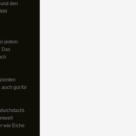
 und den
fekt
ei jedem
. Das
uch
izienten
auch gut für
 durchdacht.
Umwelt
er wie Eiche