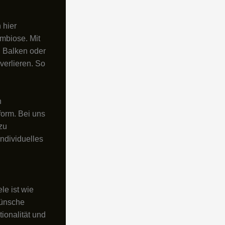
 hier
mbiose. Mit
, Balken oder
verlieren. So
n
form. Bei uns
zu
ndividuelles
n
le ist wie
Wünsche
ionalität und